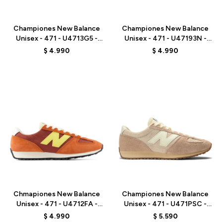
Talle
Talle
Championes New Balance
Championes New Balance
Unisex - 471 - U4713G5 -
Unisex - 471 - U47193N -
BROWN
RED
$
4.990
$
4.990
Talle
Talle
Chmapiones New Balance
Championes New Balance
Unisex - 471 - U4712FA -
Unisex - 471 - U471PSC -
ORANGE RED
BEIGE
$
4.990
$
5.590