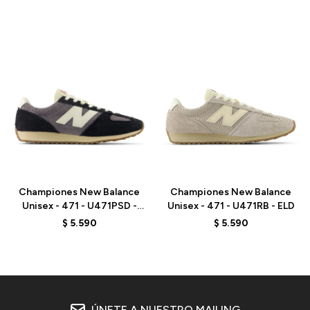
Talle
Talle
Championes New Balance
Championes New Balance
Unisex - 471 - U471PSD -
Unisex - 471 - U471RB - ELD
GREY/BLACK
$
5.590
$
5.590
ÚNETE A NUESTRO MAILING