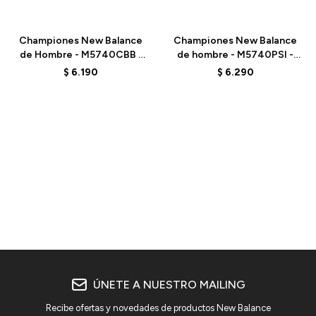
Talle
Talle
Championes New Balance
Championes New Balance
de Hombre - M5740CBB -
de hombre - M5740PSI -
MINDFUL GREY
MOONBEAM
$
6.190
$
6.290
ÚNETE A NUESTRO MAILING
Recibe ofertas y novedades de productos New Balance