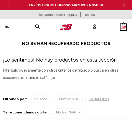
ENVÍOS GRATIS COMPRAS MAYORES A $5000
Despacho a todo Uruguay
Locales

NO SE HAN RECUPERADO PRODUCTOS
¡Lo sentimos! No hay productos en esta sección.
Inténtalo nuevamente con otros criterios de filtrado o busca en otras
secciones de nuestro catálogo.
Filtrando por:
Calzado
Modelo:
'696
Quitar filtros
Te recomendamos quitar:
Modelo:
'696