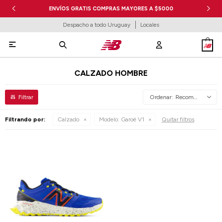
ENVÍOS GRATIS COMPRAS MAYORES A $5000
Despacho a todo Uruguay
Locales

CALZADO HOMBRE
Recomendados
Filtrando por:
Calzado
Modelo:
Garoé V1
Quitar filtros