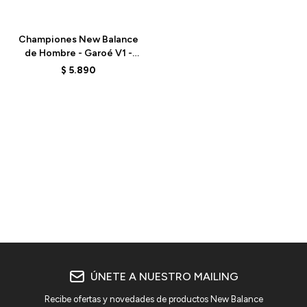
Talle
Championes New Balance
de Hombre - Garoé V1 -
MTGARORY - BLUEOASI
$
5.890
ÚNETE A NUESTRO MAILING
Recibe ofertas y novedades de productos New Balance