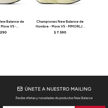
Talle
ew Balance de
Championes New Balance de
 More V5 -
Hombre - More V5 - MMORLJ5
5 - ELD
- GREY
.290
$
7.590
ÚNETE A NUESTRO MAILING
Recibe ofertas y novedades de productos New Balance