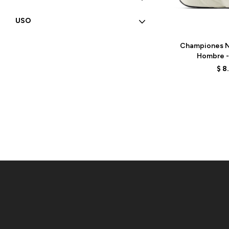
USO
Talle
Championes N
Hombre -
MMORCD
$
8