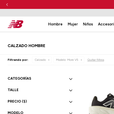
Hombre
Mujer
Niños
Accesor
CALZADO HOMBRE
Filtrando por:
Calzado
Modelo:
More V5
Quitar filtros
CATEGORÍAS
TALLE
PRECIO
($)
MODELO