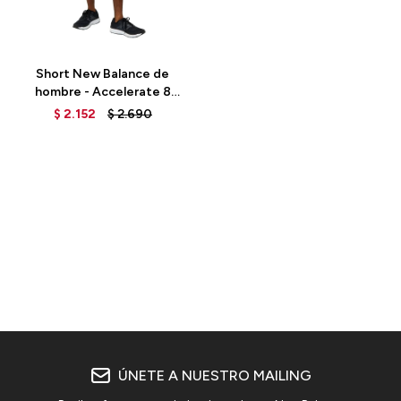
Talle
Short New Balance de
hombre - Accelerate 8
INCH - MS31245BK - BLACK
$
2.152
$
2.690
ÚNETE A NUESTRO MAILING