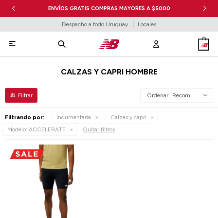
ENVÍOS GRATIS COMPRAS MAYORES A $5000
Despacho a todo Uruguay
Locales

CALZAS Y CAPRI HOMBRE
Recomendados
Filtrando por:
Indumentaria
Calzas y capri
Modelo:
ACCELERATE
Quitar filtros