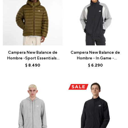
Talle
Talle
Campera New Balance de
Campera New Balance de
Hombre -Sport Essentials-
Hombre - In Game -
MO53500WDL - BROWN
MJ51601BK - BLACK
$
8.490
$
6.290