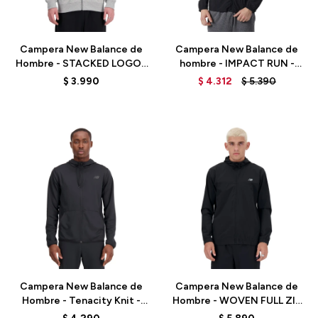
Talle
Talle
Campera New Balance de
Campera New Balance de
Hombre - STACKED LOGO -
hombre - IMPACT RUN -
MJ41501AG - GREY
MJ21264BK - BLACK
$
3.990
$
4.312
$
5.390
Talle
Talle
Campera New Balance de
Campera New Balance de
Hombre - Tenacity Knit -
Hombre - WOVEN FULL ZIP
MJ33122BK - BLACK
- MJ41018BK - BLACK