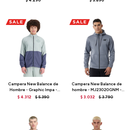
$
4.290
$
5.890
Talle
Talle
Campera New Balance de
Campera New Balance de
Hombre - Graphic Impa -
hombre - MJ23020GNM -
MJ21265JIR - GREEN
GREY
$
4.312
$
5.390
$
3.032
$
3.790