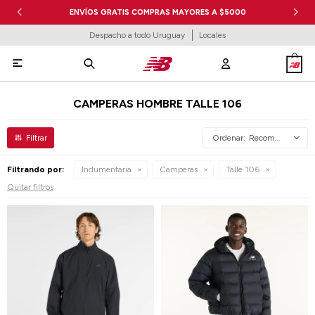
ENVÍOS GRATIS COMPRAS MAYORES A $5000
Despacho a todo Uruguay
Locales

CAMPERAS HOMBRE TALLE 106
Recomendados
Filtrando por:
Indumentaria
Camperas
Talle 106
Quitar filtros