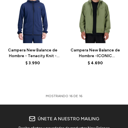
Talle
Talle
Campera New Balance de
Campera New Balance de
Hombre - Tenacity Knit -
Hombre -ICONIC
MJ33122NNY - NB NAVY
COLLEGIATE- MJ41504DEK
$
3.990
$
4.690
- GREEN
MOSTRANDO
16
DE
16
ÚNETE A NUESTRO MAILING