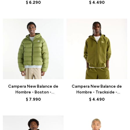
BLACK
MJ62Y8SJBK - BLACK
$
6.290
$
4.490
Talle
Talle
Campera New Balance de
Campera New Balance de
Hombre - Boston -
Hombre - Trackside -
MJ62G17OGEE - GREEN
MJ62Y8SJGEE - GREEN
$
7.990
$
4.490