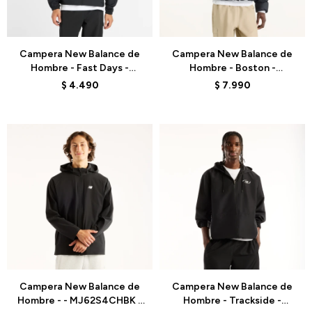
Talle
Talle
Campera New Balance de
Campera New Balance de
Hombre - Fast Days -
Hombre - Boston -
MJ6126S5BK - BLACK
MJ62G17OBK - BLACK
$
4.490
$
7.990
Talle
Talle
Campera New Balance de
Campera New Balance de
Hombre - - MJ62S4CHBK -
Hombre - Trackside -