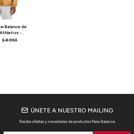
w Balance de
Athletics -
B - TOBACCO
$
8.990
ÚNETE A NUESTRO MAILING
Recibe ofertas y novedades de productos New Balance