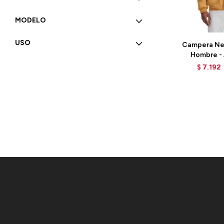
MODELO
Talle
USO
Campera Ne
Hombre - 
MJ33502TO
$
7.192