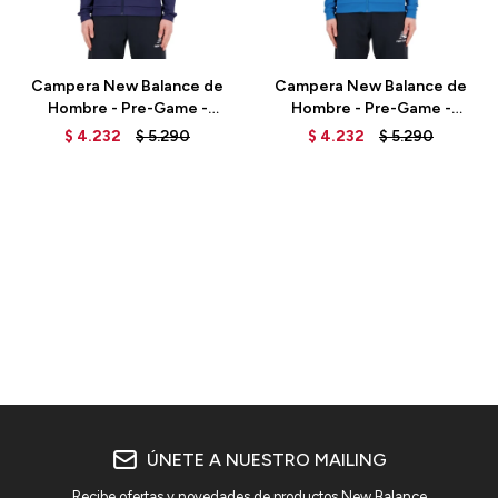
Talle
Talle
Campera New Balance de
Campera New Balance de
Hombre - Pre-Game -
Hombre - Pre-Game -
MJ231331AWY - ELD
MJ231331THD - ELD
$
4.232
$
5.290
$
4.232
$
5.290
ÚNETE A NUESTRO MAILING
Recibe ofertas y novedades de productos New Balance