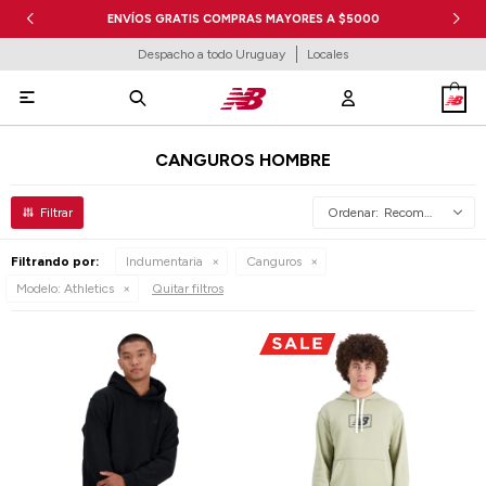
ENVÍOS GRATIS COMPRAS MAYORES A $5000
Despacho a todo Uruguay
Locales

CANGUROS HOMBRE
Recomendados
Filtrando por:
Indumentaria
Canguros
Modelo:
Athletics
Quitar filtros