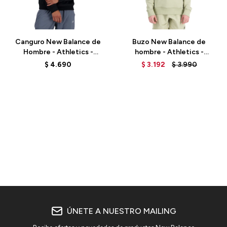
Talle
Talle
Canguro New Balance de
Buzo New Balance de
Hombre - Athletics -
hombre - Athletics -
MT41534BK - BLACK
MT33508FUG - GREEN
$
4.690
$
3.192
$
3.990
ÚNETE A NUESTRO MAILING