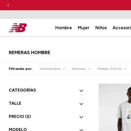
Hombre
Mujer
Niños
Accesor
REMERAS HOMBRE
Filtrando por:
Indumentaria
Remeras
Modelo:
574 Ad
CATEGORÍAS
TALLE
PRECIO
($)
MODELO