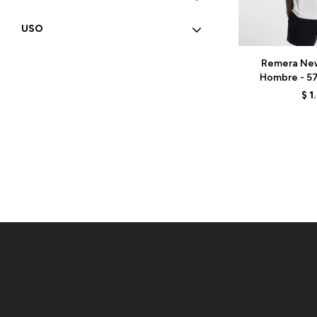
USO
Talle
Remera New
Hombre - 57
MT61B0WFA
$
1