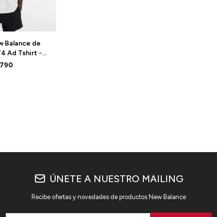
 Balance de
4 Ad Tshirt -
HH - WHITE
.790
ÚNETE A NUESTRO MAILING
Recibe ofertas y novedades de productos New Balance