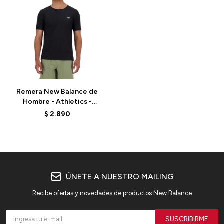
Talle
Remera New Balance de
Hombre - Athletics -
MT41281BK - BLACK
$
2.890
ÚNETE A NUESTRO MAILING
Recibe ofertas y novedades de productos New Balance
SUSCRIBIRME