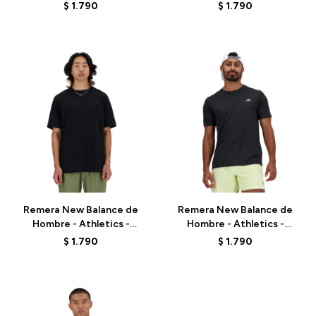
MT41533ABC - BEIGE
MT41533AHH - ELD
$
1.790
$
1.790
Talle
Talle
Remera New Balance de
Remera New Balance de
Hombre - Athletics -
Hombre - Athletics -
MT41533BK - BLACK
MT41253BK - BLACK
$
1.790
$
1.790