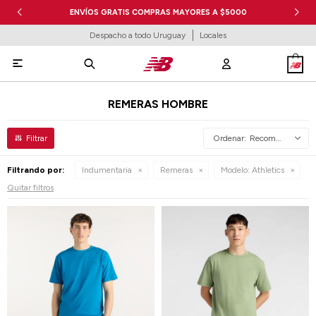
ENVÍOS GRATIS COMPRAS MAYORES A $5000
Despacho a todo Uruguay
Locales

REMERAS HOMBRE
Recomendados
Filtrando por:
Indumentaria
Remeras
Modelo:
Athletics
Quitar filtros