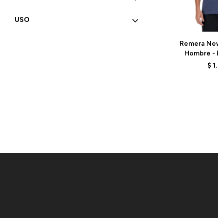
USO
Talle
Remera New
Hombre - E
MT41070N
$
1