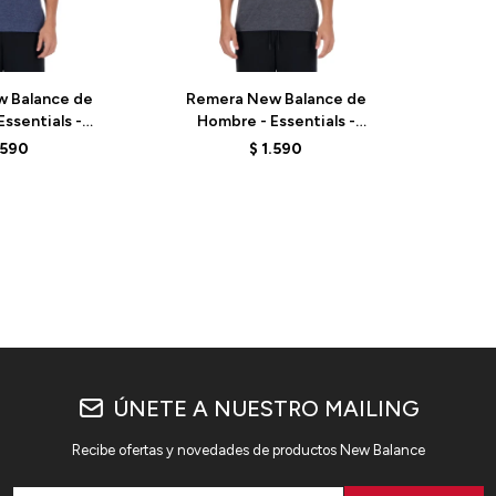
Talle
 Balance de
Remera New Balance de
ssentials -
Hombre - Essentials -
NH - BLUE
MT41070BKH - BLACK
.590
$
1.590
ÚNETE A NUESTRO MAILING
Recibe ofertas y novedades de productos New Balance