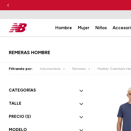
Hombre
Mujer
Niños
Accesor
REMERAS HOMBRE
Filtrando por:
Indumentaria
Remeras
Modelo:
Essentials He
CATEGORÍAS
TALLE
PRECIO
($)
MODELO