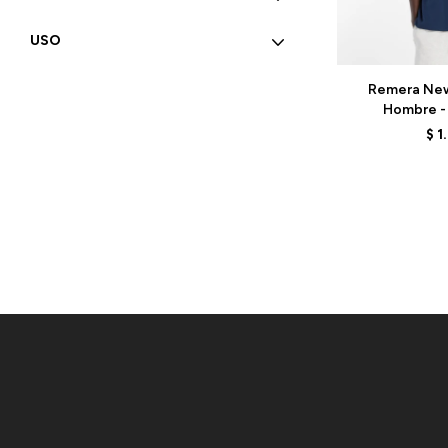
USO
Talle
Remera New
Hombre - 
MT61J9IC
$
1