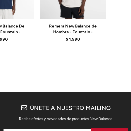
Talle
 Balance De
Remera New Balance de
Fountain -
Hombre - Fountain -
NNY - BLUE
MT61J9ICSST - CRUDO
.990
$
1.990
ÚNETE A NUESTRO MAILING
Recibe ofertas y novedades de productos New Balance