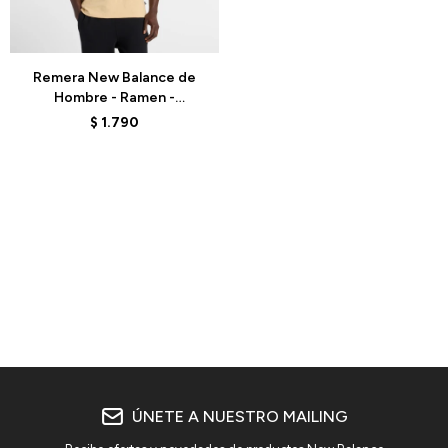
Talle
Remera New Balance de
Hombre - Ramen -
MT61H51DABC - ELD
$
1.790
ÚNETE A NUESTRO MAILING