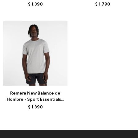
MT41222AAZ - TURQUOISE
MT41225AAZ - TURQUOISE
$
1.390
$
1.790
Talle
Remera New Balance de
Hombre - Sport Essentials -
MT61O0U4AG - GREY
$
1.390