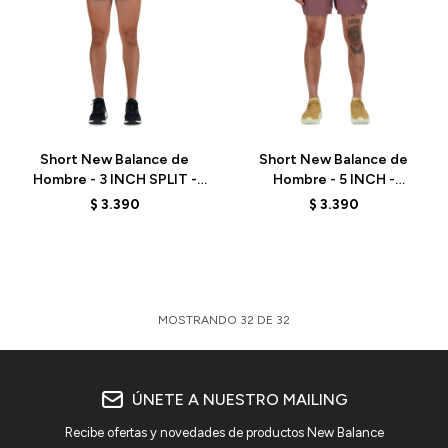
Talle
Talle
Short New Balance de
Short New Balance de
Hombre - 3 INCH SPLIT -
Hombre - 5 INCH -
MS41280BUL - BLUE
MS41286LIE - BROWN
$
3.390
$
3.390
MOSTRANDO
32
DE
32
ÚNETE A NUESTRO MAILING
Recibe ofertas y novedades de productos New Balance