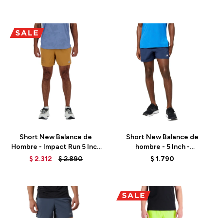
Talle
Talle
Short New Balance de
Short New Balance de
Hombre - Impact Run 5 Inch
hombre - 5 Inch -
- MS21278TOB - TOBACCO
MS23228NGO - BLUE
$
2.312
$
2.890
$
1.790