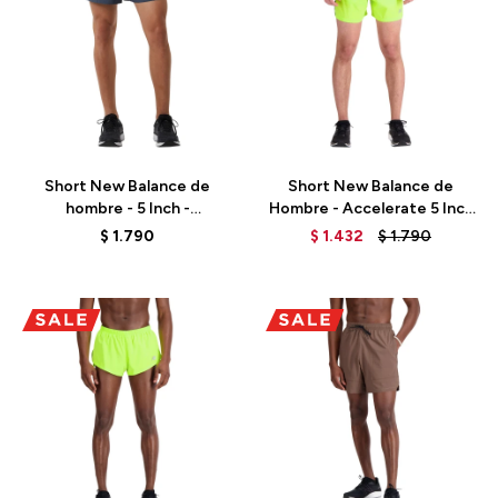
Talle
Talle
Short New Balance de
Short New Balance de
hombre - 5 Inch -
Hombre - Accelerate 5 Inch
MS23228THN - GREY
- MS23228THW - GREEN
$
1.790
$
1.432
$
1.790