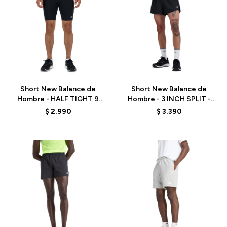
Talle
Talle
Short New Balance de
Short New Balance de
Hombre - HALF TIGHT 9
Hombre - 3 INCH SPLIT -
INCH - MS41250BK - BLACK
MS41280BK - BLACK
$
2.990
$
3.390