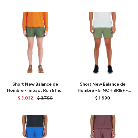
Talle
Talle
Short New Balance de
Short New Balance de
Hombre - Impact Run 5 Inch
Hombre - 5 INCH BRIEF -
- MS33279KOU - GREEN
MS41227DEK - GREEN
$
3.032
$
3.790
$
1.990