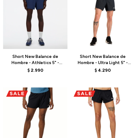
Talle
Talle
Short New Balance de
Short New Balance de
Hombre - Athletics 5" -
Hombre - Ultra Light 5" -
MS41511NNY - BLUE
MS51286BK - BLACK
$
2.990
$
4.290