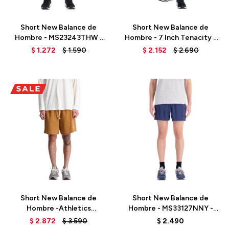
Talle
Talle
Short New Balance de
Short New Balance de
Hombre - MS23243THW -
Hombre - 7 Inch Tenacity -
GREEN
MS31019DUO - BROWN
$
1.272
$
1.590
$
2.152
$
2.690
Talle
Talle
Short New Balance de
Short New Balance de
Hombre -Athletics
Hombre - MS33127NNY -
Remastered-MS31504TOB
BLUE
$
2.872
$
3.590
$
2.490
- BEIGE