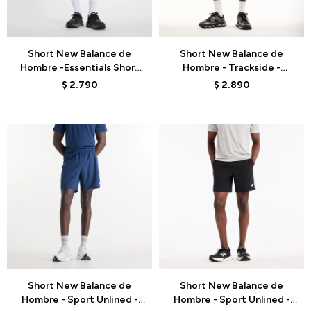
Talle
Talle
Short New Balance de
Short New Balance de
Hombre -Essentials Short
Hombre - Trackside -
5"- MB6180TABK - BLACK
MB62U39TBK - BLACK
$
2.790
$
2.890
Talle
Talle
Short New Balance de
Short New Balance de
Hombre - Sport Unlined -
Hombre - Sport Unlined -