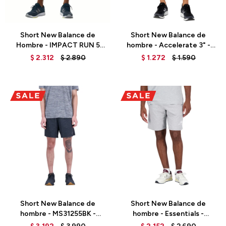
Talle
Talle
Short New Balance de
Short New Balance de
Hombre - IMPACT RUN 5
hombre - Accelerate 3" -
INCH - MS21268BK - BLACK
MS23243BK - BLACK
$
2.312
$
2.890
$
1.272
$
1.590
Talle
Talle
Short New Balance de
Short New Balance de
hombre - MS31255BK -
hombre - Essentials -
BLACK
MS31540AG - GREY