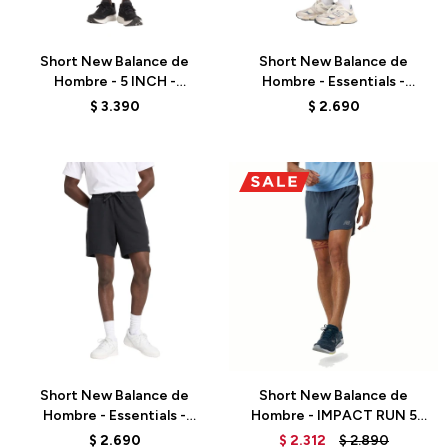
Talle
Talle
Short New Balance de
Short New Balance de
Hombre - 5 INCH -
Hombre - Essentials -
MS41286BK - BLACK
MS41520AG - ATHLETIC
$
3.390
$
2.690
GREY
Talle
Talle
Short New Balance de
Short New Balance de
Hombre - Essentials -
Hombre - IMPACT RUN 5
MS41520BK - BLACK
INCH - MS21268THN - GREY
$
2.690
$
2.312
$
2.890