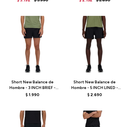
$
3.192
$
3.990
$
2.152
$
2.690
Talle
Talle
Short New Balance de
Short New Balance de
Hombre - 3 INCH BRIEF -
Hombre - 5 INCH LINED -
MS41226BK - BLACK
MS41230BK - BLACK
$
1.990
$
2.690