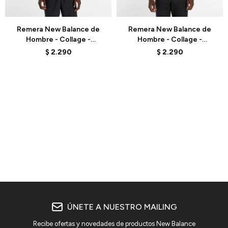
Talle
Talle
Remera New Balance de
Remera New Balance de
Hombre - Collage -
Hombre - Collage -
MT6161TQBK - BLACK
MT6161TQSST - CRUDO
$
2.290
$
2.290
ÚNETE A NUESTRO MAILING
Recibe ofertas y novedades de productos New Balance