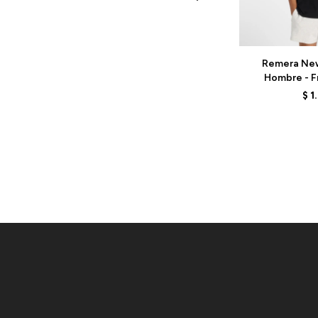
Talle
Remera New
Hombre - Fr
MT61I5BM
$
1