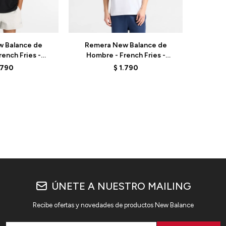
Talle
 Balance de
Remera New Balance de
ench Fries -
Hombre - French Fries -
BK - BLACK
MT61I5BMWT - WHITE
.790
$
1.790
ÚNETE A NUESTRO MAILING
Recibe ofertas y novedades de productos New Balance