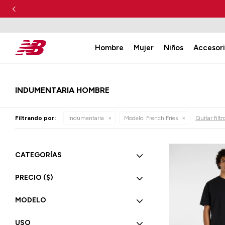
Hombre
Mujer
Niños
Accesor
INDUMENTARIA HOMBRE
Filtrando por:
Indumentaria
Modelo:
French Fries
Quitar filtr
CATEGORÍAS
PRECIO
($)
MODELO
USO