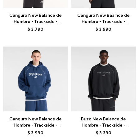
Talle
Talle
Canguro New Balance de
Canguro New Baalnce de
Hombre - Trackside -
Hombre - Trackside -
MT62W318BK - BLACK
MT611629BK - BLACK
$
3.790
$
3.990
Talle
Talle
Canguro New Balance de
Buzo New Balance de
Hombre - Trackside -
Hombre - Trackside -
MT611629NNY - BLUE
MT61U4JOBK - BLACK
$
3.990
$
3.390