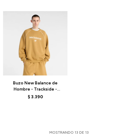
Talle
Buzo New Balance de
Hombre - Trackside -
MT61U4JOABG -
$
3.390
MOSTAZA
MOSTRANDO
13
DE
13