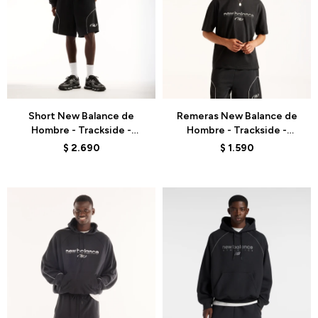
Talle
Talle
Short New Balance de
Remeras New Balance de
Hombre - Trackside -
Hombre - Trackside -
MB62S8AABK - BLACK
MT6279IZBK - BLACK
$
2.690
$
1.590