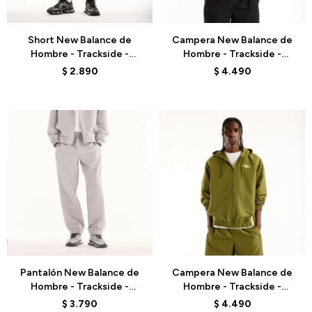
Talle
Talle
Short New Balance de
Campera New Balance de
Hombre - Trackside -
Hombre - Trackside -
MB62U39TBK - BLACK
MJ62Y8SJBK - BLACK
$
2.890
$
4.490
Talle
Talle
Pantalón New Balance de
Campera New Balance de
Hombre - Trackside -
Hombre - Trackside -
MB62A8LTYST - GREY
MJ62Y8SJGEE - GREEN
$
3.790
$
4.490