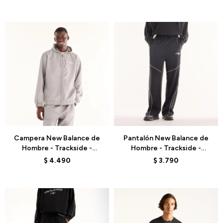
Talle
Talle
Campera New Balance de
Pantalón New Balance de
Hombre - Trackside -
Hombre - Trackside -
MJ62Y8SJYST - GREY
MB62053FBK - BLACK
$
4.490
$
3.790