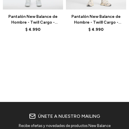
Talle
Talle
Pantalón New Balance de
Pantalón New Balance de
Hombre - Twill Cargo -
Hombre - Twilll Cargo -
MP41579BK - ELD
MP41579SOT - ELD
$
4.990
$
4.990
ÚNETE A NUESTRO MAILING
Recibe ofertas y novedades de productos New Balance