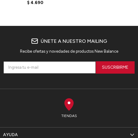
W520LT9 - ELD
$
4.690
ÚNETE A NUESTRO MAILING
Recibe ofertas y novedades de productos New Balance
SUSCRIBIRME
TIENDAS
AYUDA