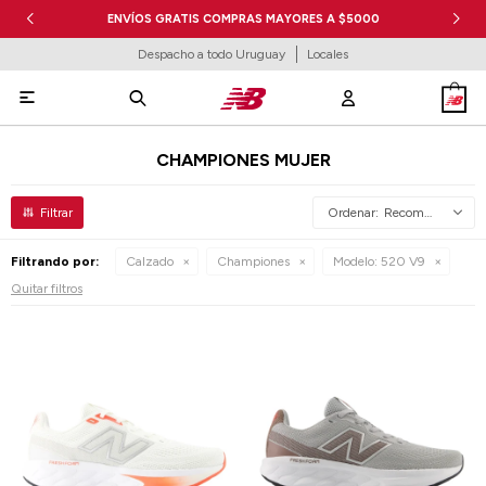
ENVÍOS GRATIS COMPRAS MAYORES A $5000
Despacho a todo Uruguay
Locales

CHAMPIONES MUJER
Recomendados
Filtrando por:
Calzado
Championes
Modelo:
520 V9
Quitar filtros