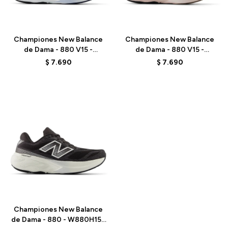
Talle
Talle
Championes New Balance
Championes New Balance
de Dama - 880 V15 -
de Dama - 880 V15 -
W880411 - BLUE
W8804I9 - PINK
$
7.690
$
7.690
Talle
Championes New Balance
de Dama - 880 - W880H15 -