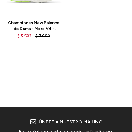
Talle
Championes New Balance
de Dama - More V4 -
WMORCI4 - PINK MOON
$
5.593
$
7.990
ÚNETE A NUESTRO MAILING
Recibe ofertas y novedades de productos New Balance