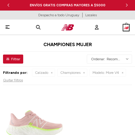
ENVÍOS GRATIS COMPRAS MAYORES A $5000
Despacho a todo Uruguay
Locales

CHAMPIONES MUJER
Recomendados
Filtrando por:
Calzado
Championes
Modelo:
More V4
Quitar filtros