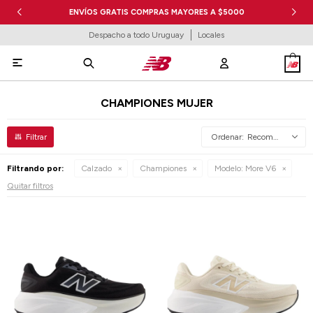
ENVÍOS GRATIS COMPRAS MAYORES A $5000
Despacho a todo Uruguay
Locales

CHAMPIONES MUJER
Recomendados
Filtrando por:
Calzado
Championes
Modelo:
More V6
Quitar filtros