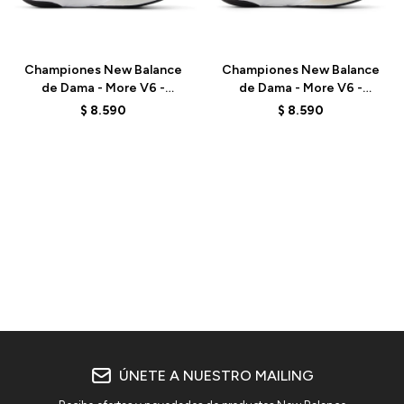
Talle
Talle
Championes New Balance
Championes New Balance
de Dama - More V6 -
de Dama - More V6 -
WMORGR6 - BLACK
WMORLB6 - ELD
$
8.590
$
8.590
ÚNETE A NUESTRO MAILING