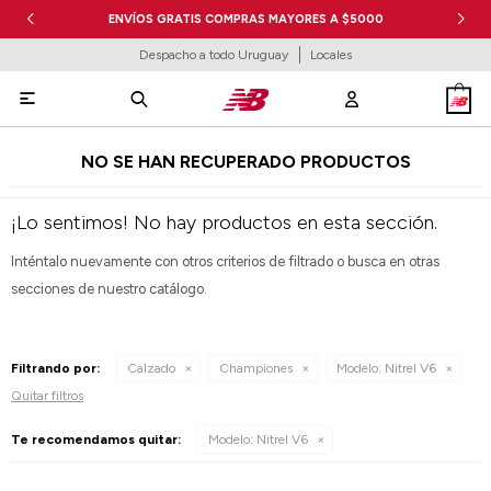
ENVÍOS GRATIS COMPRAS MAYORES A $5000
Despacho a todo Uruguay
Locales

NO SE HAN RECUPERADO PRODUCTOS
¡Lo sentimos! No hay productos en esta sección.
Inténtalo nuevamente con otros criterios de filtrado o busca en otras
secciones de nuestro catálogo.
Filtrando por:
Calzado
Championes
Modelo:
Nitrel V6
Quitar filtros
Te recomendamos quitar:
Modelo:
Nitrel V6