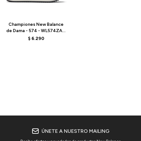
Talle
Championes New Balance
de Dama - 574 - WL574ZAC
- ALPHA PINK
$
6.290
ÚNETE A NUESTRO MAILING