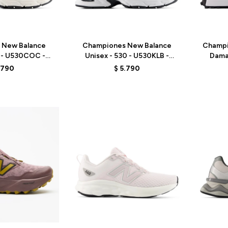
Talle
Talle
 New Balance
Championes New Balance
Champi
0 - U530COC -
Unisex - 530 - U530KLB -
Dama
ITE
WHITE
.790
$
5.790
Talle
Talle