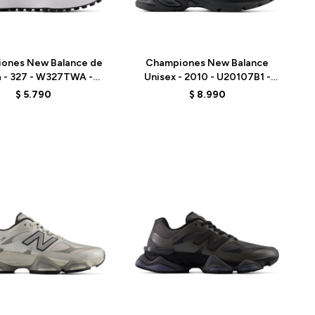
Talle
ones New Balance de
Championes New Balance
 - 327 - W327TWA -
Unisex - 2010 - U20107B1 -
GREY
BLACK
$
5.790
$
8.990
Talle