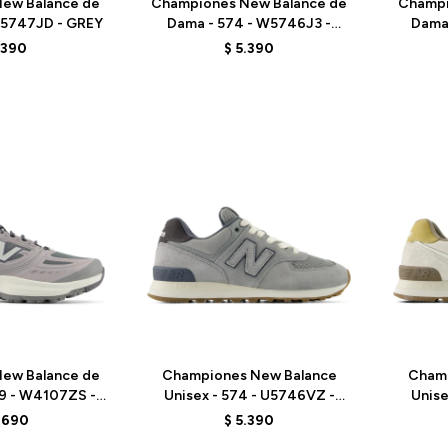
ew Balance de
Championes New Balance de
Champi
U5747JD - GREY
Dama - 574 - W5746J3 -
Dama
BEIGE
.390
$
5.390
Talle
Talle
ew Balance de
Championes New Balance
Cham
9 - W4107ZS -
Unisex - 574 - U5746VZ -
Unise
REY
BLUE
.690
$
5.390