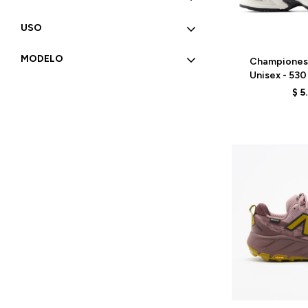
USO
Talle
MODELO
Championes
Unisex - 53
WH
$
5
Talle