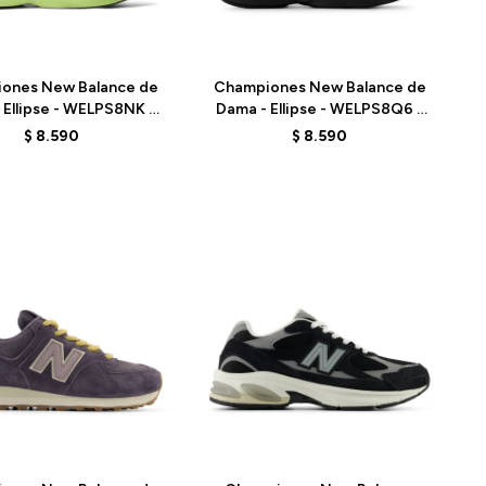
Talle
ones New Balance de
Championes New Balance de
 Ellipse - WELPS8NK -
Dama - Ellipse - WELPS8Q6 -
GREEN
BLACK
$
8.590
$
8.590
Talle