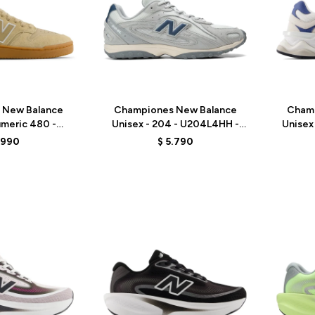
Talle
Talle
 New Balance
Championes New Balance
Cham
umeric 480 -
Unisex - 204 - U204L4HH -
Unisex
G - BEIGE
GREY
.990
$
5.790