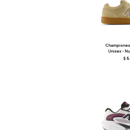
Talle
Championes
Unisex - N
UN480TS
$
5