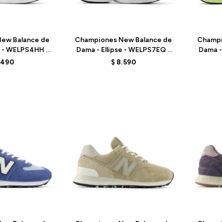
Talle
Talle
ew Balance de
Championes New Balance de
Champi
e - WELPS4HH -
Dama - Ellipse - WELPS7EQ -
Dama -
INK
BLACK
.490
$
8.590
Talle
Talle