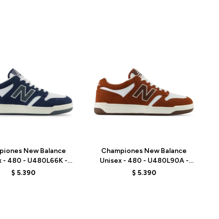
Talle
piones New Balance
Championes New Balance
x - 480 - U480L66K -
Unisex - 480 - U480L90A -
BLUE
BROWN
$
5.390
$
5.390