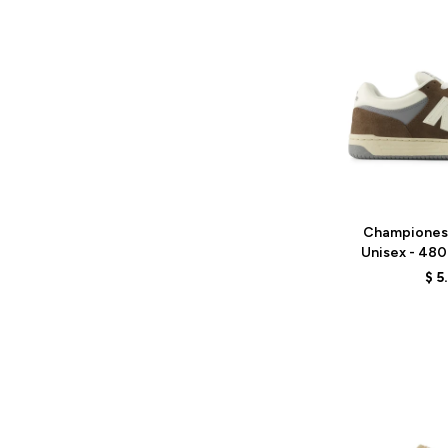
Talle
Championes
Unisex - 48
BR
$
5