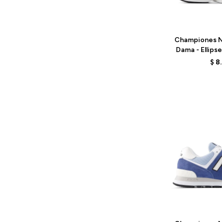
Talle
Championes N
Dama - Ellips
P
$
8
Talle