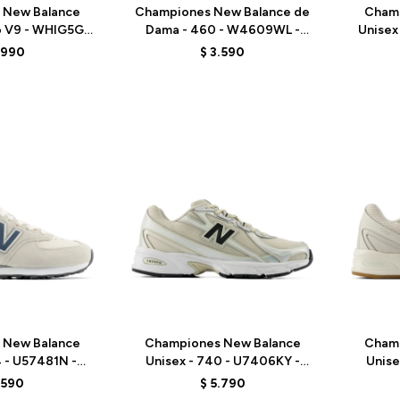
 New Balance
Championes New Balance de
Cham
ro V9 - WHIG5G3
Dama - 460 - W4609WL -
Unisex
PINK
PINK
.990
$
3.590
Talle
Talle
 New Balance
Championes New Balance
Cham
4 - U57481N -
Unisex - 740 - U7406KY -
Unise
/BLUE
GREY/BEIGE
.590
$
5.790