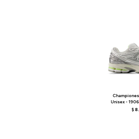
Talle
Championes
Unisex - 190
G
$
8