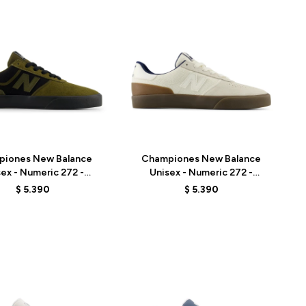
Talle
piones New Balance
Championes New Balance
ex - Numeric 272 -
Unisex - Numeric 272 -
BTT - OLIVE/BLACK
UN272WDG - BEIGE
$
5.390
$
5.390