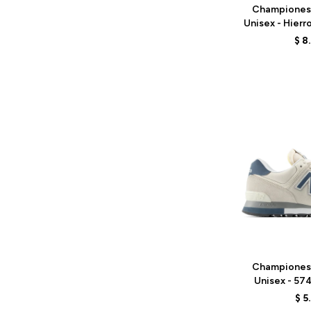
Championes
Unisex - Hier
- 
$
8
Talle
Championes
Unisex - 57
GREY
$
5