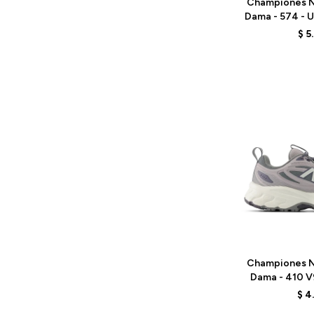
Championes N
Dama - 574 - 
$
5
Talle
Championes N
Dama - 410 V
G
$
4