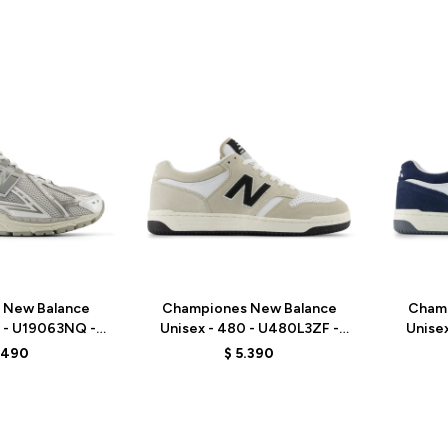
Talle
Talle
 New Balance
Championes New Balance
Cham
6 - U19063NQ -
Unisex - 480 - U480L3ZF -
Unise
REY
GREY
.490
$
5.390