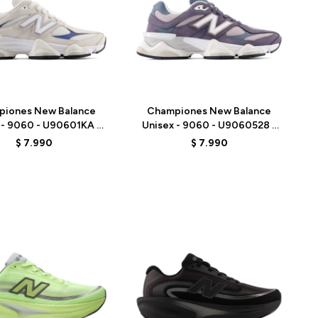
Talle
piones New Balance
Championes New Balance
 - 9060 - U90601KA -
Unisex - 9060 - U9060528 -
BEIGE/AZUL
PURPLE
$
7.990
$
7.990