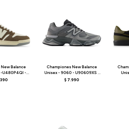
Talle
Talle
 New Balance
Championes New Balance
Cham
0 -U480P4QI -
Unisex - 9060 - U90609XS -
Unis
OWN
GREY
UN272
.390
$
7.990