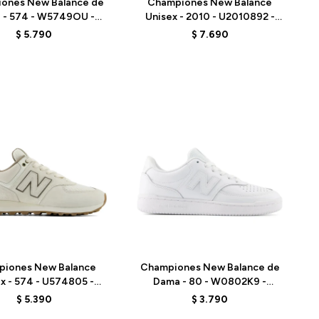
ones New Balance de
Championes New Balance
 - 574 - W5749OU -
Unisex - 2010 - U2010892 -
VIOLET
BLACK
$
5.790
$
7.690
Talle
piones New Balance
Championes New Balance de
x - 574 - U574805 -
Dama - 80 - W0802K9 -
GREY
WHITE
$
5.390
$
3.790