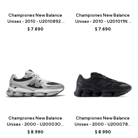
Talle
Talle
Championes New Balance
Championes New Balance
Unisex - 2010 - U2010892 -
Unisex - 2010 - U201011N -
BLACK
GREY
$
7.690
$
7.690
Talle
Talle
Championes New Balance
Championes New Balance
Unisex - 2000 - U20003OZ
Unisex - 2000 - U200078C
- GREY
- BLACK
$
8.990
$
8.990