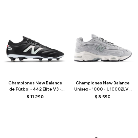
Talle
Talle
Championes New Balance
Championes New Balance
de Fútbol - 442 Elite V3 -
Unisex - 1000 - U10002LV -
U41FM27E - BLACK
GREY
$
11.290
$
8.590