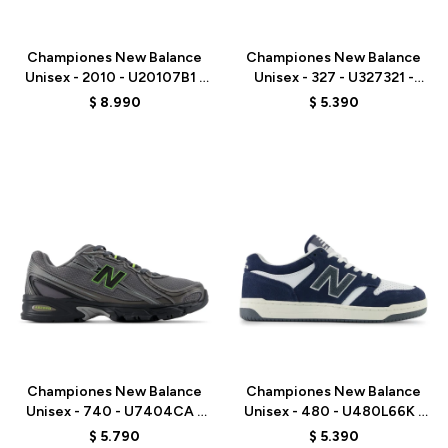
Talle
Talle
Championes New Balance
Championes New Balance
Unisex - 2010 - U20107B1 -
Unisex - 327 - U327321 -
BLACK
GREY
$
8.990
$
5.390
Talle
Talle
Championes New Balance
Championes New Balance
Unisex - 740 - U7404CA -
Unisex - 480 - U480L66K -
GREY
BLUE
$
5.790
$
5.390