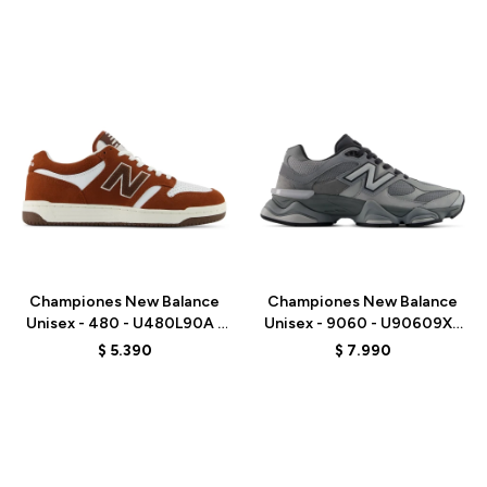
Talle
Talle
Championes New Balance
Championes New Balance
Unisex - 480 - U480L90A -
Unisex - 9060 - U90609XS
BROWN
- GREY
$
5.390
$
7.990