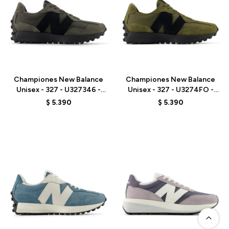
Talle
Talle
Championes New Balance
Championes New Balance
Unisex - 327 - U327346 -
Unisex - 327 - U3274FO -
GREY
BROWN
$
5.390
$
5.390
Talle
Talle