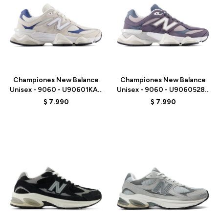
Talle
Talle
Championes New Balance
Championes New Balance
Unisex - 9060 - U90601KA -
Unisex - 9060 - U9060528 -
BEIGE/AZUL
PURPLE
$
7.990
$
7.990