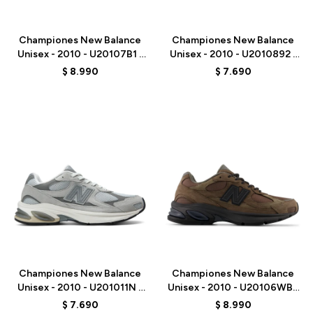
Talle
Talle
Championes New Balance
Championes New Balance
Unisex - 2010 - U20107B1 -
Unisex - 2010 - U2010892 -
BLACK
BLACK
$
8.990
$
7.690
Talle
Talle
Championes New Balance
Championes New Balance
Unisex - 2010 - U201011N -
Unisex - 2010 - U20106WB -
GREY
BROWN
$
7.690
$
8.990