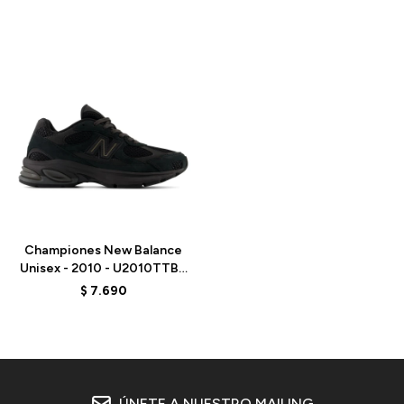
Talle
Championes New Balance
Unisex - 2010 - U2010TTB -
BLACK
$
7.690
ÚNETE A NUESTRO MAILING