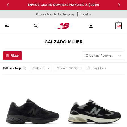
ENVÍOS GRATIS COMPRAS MAYORES A $5000
Despacho a todo Uruguay
Locales

CALZADO MUJER
Recomendados
Filtrando por:
Calzado
Modelo:
2010
Quitar filtros