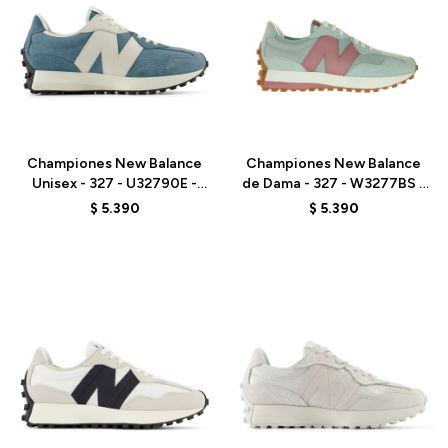
Talle
Talle
Championes New Balance
Championes New Balance
Unisex - 327 - U32790E -
de Dama - 327 - W3277BS -
BLUE
GREY
$
5.390
$
5.390