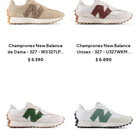
Talle
Talle
Championes New Balance
Championes New Balance
de Dama - 327 - WS327LPA
Unisex - 327 - U327WKM -
- ANIMAL PRINT
LINEN
$
5.390
$
6.690
Talle
Talle