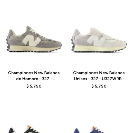
Talle
Talle
Championes New Balance
Championes New Balance
de Hombre - 327 -
Unisex - 327 - U327WRB -
U327WOC - TEAM AWAY
SEA SALT
$
5.790
$
5.790
GREY