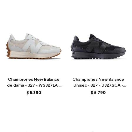
Talle
Talle
Championes New Balance
Championes New Balance
de dama - 327 - WS327LA -
Unisec - 327 - U327SCA -
GREY
BLACK
$
5.390
$
5.790