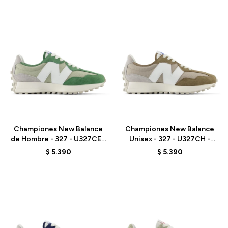
Talle
Talle
Championes New Balance
Championes New Balance
de Hombre - 327 - U327CE -
Unisex - 327 - U327CH -
OLIVINE
MUSHROOM
$
5.390
$
5.390