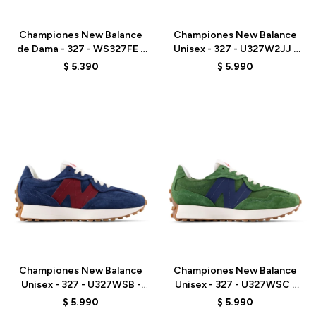
Talle
Talle
Championes New Balance
Championes New Balance
de Dama - 327 - WS327FE -
Unisex - 327 - U327W2JJ -
WHITE
GREY
$
5.390
$
5.990
Talle
Talle
Championes New Balance
Championes New Balance
Unisex - 327 - U327WSB -
Unisex - 327 - U327WSC -
NAVY
GREEN
$
5.990
$
5.990