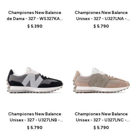
Championes New Balance
Championes New Balance
de Dama - 327 - WS327KAZ
Unisex - 327 - U327LNA -
- ELD
LINEN
$
5.390
$
5.790
Talle
Talle
Championes New Balance
Championes New Balance
Unisex - 327 - U327LNB -
Unisex - 327 - U327LNC -
BLACK
MUSHROOM
$
5.790
$
5.790