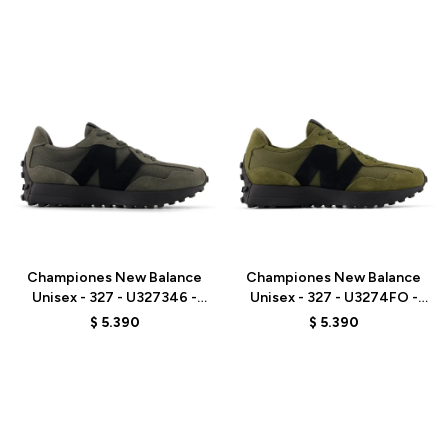
Talle
Talle
Championes New Balance
Championes New Balance
Unisex - 327 - U327346 -
Unisex - 327 - U3274FO -
GREY
BROWN
$
5.390
$
5.390