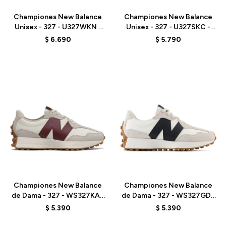
Championes New Balance
Championes New Balance
Unisex - 327 - U327WKN -
Unisex - 327 - U327SKC -
LINEN
ELD
$
6.690
$
5.790
Talle
Talle
Championes New Balance
Championes New Balance
de Dama - 327 - WS327KA -
de Dama - 327 - WS327GD -
MOONBEAM
MOONBEAM
$
5.390
$
5.390