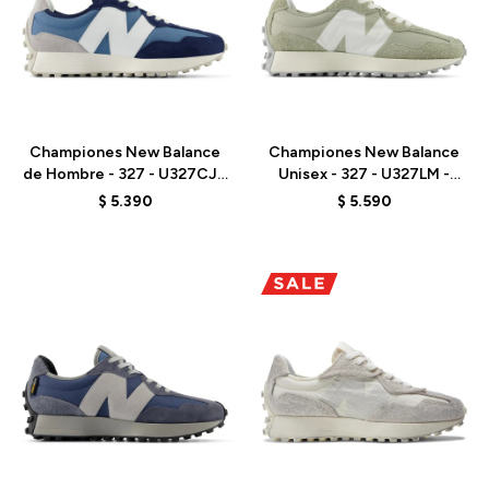
Talle
Talle
Championes New Balance
Championes New Balance
de Hombre - 327 - U327CJ -
Unisex - 327 - U327LM -
NAVY
DARK OLIVE
$
5.390
$
5.590
Talle
Talle