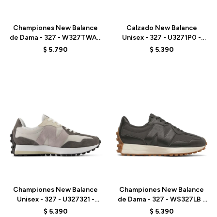
Talle
Talle
Championes New Balance
Calzado New Balance
de Dama - 327 - W327TWA -
Unisex - 327 - U3271P0 -
GREY
BEIGE
$
5.790
$
5.390
Talle
Talle
Championes New Balance
Championes New Balance
Unisex - 327 - U327321 -
de Dama - 327 - WS327LB -
GREY
BLACK
$
5.390
$
5.390