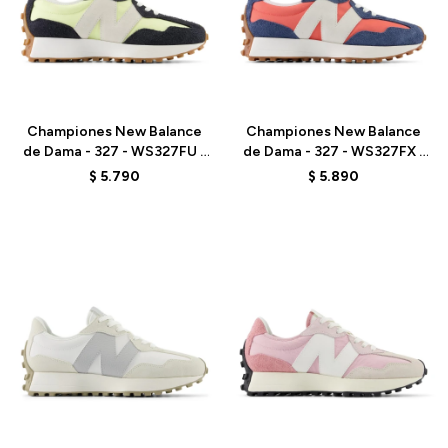
Talle
Talle
Championes New Balance
Championes New Balance
de Dama - 327 - WS327FU -
de Dama - 327 - WS327FX -
LIME LIGHT
VINTAGE INDIGO
$
5.790
$
5.890
Talle
Talle