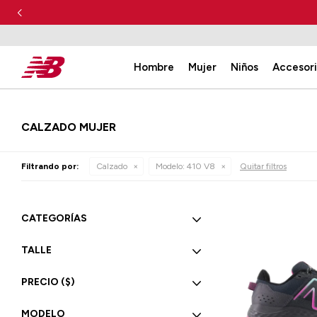
Hombre
Mujer
Niños
Accesor
CALZADO MUJER
Filtrando por:
Calzado
Modelo:
410 V8
Quitar filtros
CATEGORÍAS
TALLE
PRECIO
($)
MODELO