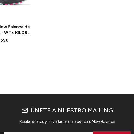
ew Balance de
8 - WT410LC8 -
ACK
.690
ÚNETE A NUESTRO MAILING
Recibe ofertas y novedades de productos New Balance