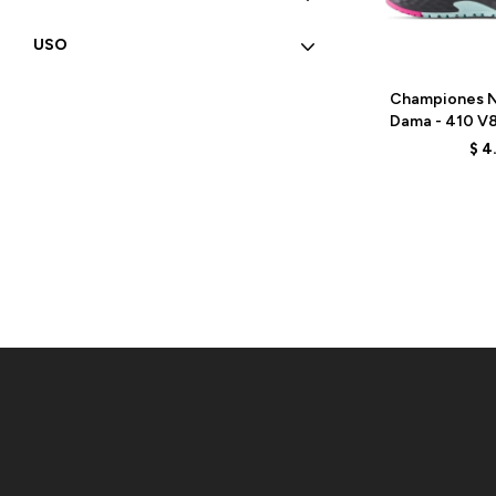
USO
Talle
Championes N
Dama - 410 V
BL
$
4