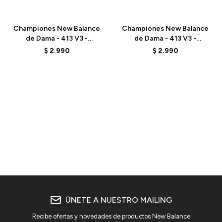
Talle
Talle
Championes New Balance
Championes New Balance
de Dama - 413 V3 -
de Dama - 413 V3 -
W4137RK - GREY
W413GB3 - GREY/WHITE
$
2.990
$
2.990
ÚNETE A NUESTRO MAILING
Recibe ofertas y novedades de productos New Balance