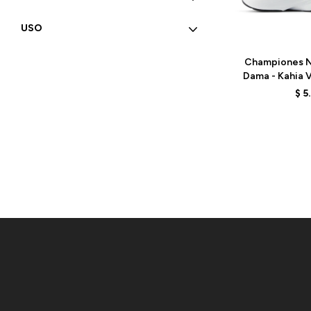
USO
Talle
Championes N
Dama - Kahia 
B
$
5