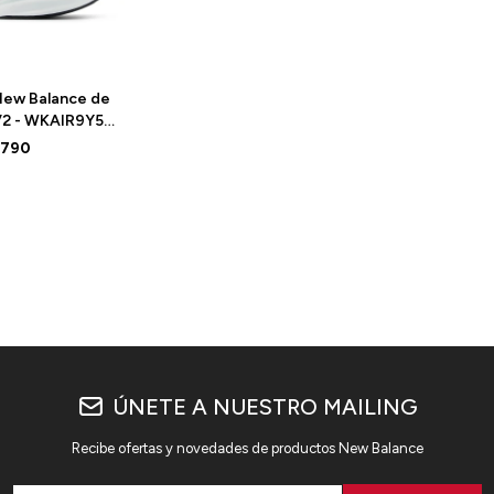
ew Balance de
V2 - WKAIR9Y5 -
LUE
.790
ÚNETE A NUESTRO MAILING
Recibe ofertas y novedades de productos New Balance