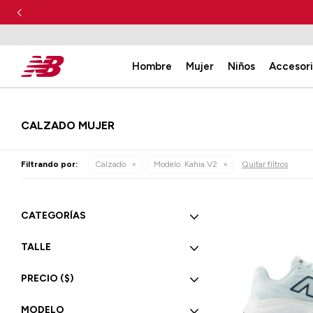
Hombre
Mujer
Niños
Accesor
CALZADO MUJER
Filtrando por:
Calzado
Modelo:
Kahia V2
Quitar filtros
CATEGORÍAS
TALLE
PRECIO
($)
MODELO