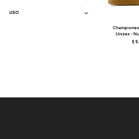
USO
Talle
Championes
Unisex - N
UN480TS
$
5