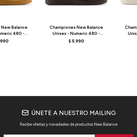
Talle
Talle
 New Balance
Championes New Balance
Cham
umeric 480 -
Unisex - Numeric 480 -
Unis
G - BEIGE
UN480CHC - BROWN
UN
.990
$
5.990
ÚNETE A NUESTRO MAILING
Recibe ofertas y novedades de productos New Balance