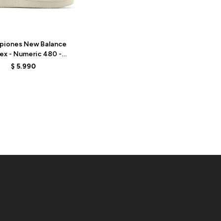
piones New Balance
ex - Numeric 480 -
480VAN - WHITE
$
5.990