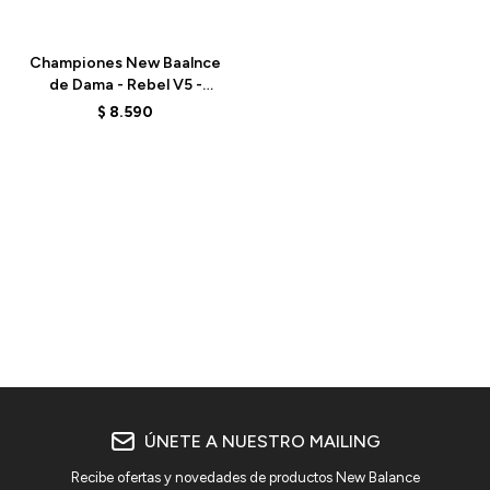
Talle
Championes New Baalnce
de Dama - Rebel V5 -
WFCX70N - PINK
$
8.590
ÚNETE A NUESTRO MAILING
Recibe ofertas y novedades de productos New Balance