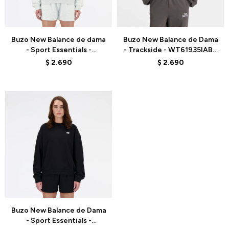
Talle
Talle
Buzo New Balance de dama
Buzo New Balance de Dama
- Sport Essentials -
- Trackside - WT61935IABR
WT41508AHH - GREY
- DARK GREY
$
2.690
$
2.690
Talle
Buzo New Balance de Dama
- Sport Essentials -