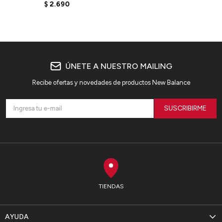
WT41508BK - BLACK
$
2.690
ÚNETE A NUESTRO MAILING
Recibe ofertas y novedades de productos New Balance
SUSCRIBIRME
TIENDAS
AYUDA