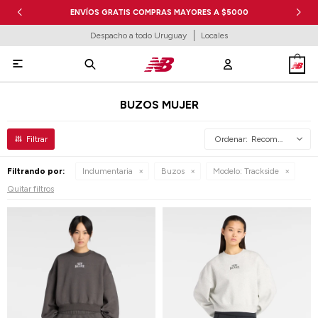
ENVÍOS GRATIS COMPRAS MAYORES A $5000
Despacho a todo Uruguay
Locales

BUZOS MUJER
Recomendados
Filtrando por:
Indumentaria
Buzos
Modelo:
Trackside
Quitar filtros