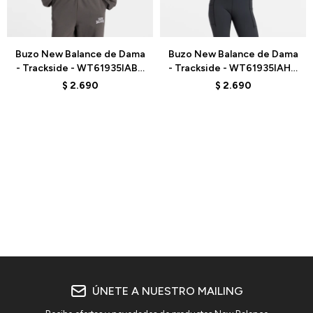
Talle
Talle
Buzo New Balance de Dama
Buzo New Balance de Dama
- Trackside - WT61935IABR
- Trackside - WT61935IAHH
- DARK GREY
- WHITE
$
2.690
$
2.690
ÚNETE A NUESTRO MAILING