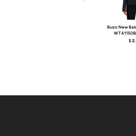
Talle
Buzo New Bal
WT41150B
$
2