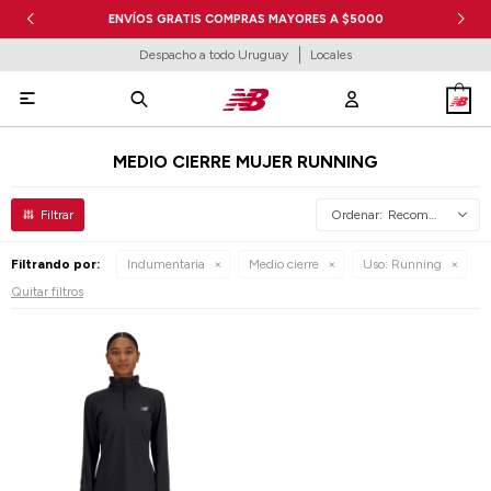
ENVÍOS GRATIS COMPRAS MAYORES A $5000
Despacho a todo Uruguay
Locales

MEDIO CIERRE MUJER RUNNING
Recomendados
Filtrando por:
Indumentaria
Medio cierre
Uso:
Running
Quitar filtros