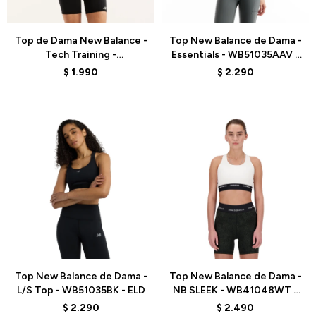
Talle
Talle
Top de Dama New Balance -
Top New Balance de Dama -
Tech Training -
Essentials - WB51035AAV -
WB6262D6BK - BLACK
GREEN
$
1.990
$
2.290
Talle
Talle
Top New Balance de Dama -
Top New Balance de Dama -
L/S Top - WB51035BK - ELD
NB SLEEK - WB41048WT -
WHITE
$
2.290
$
2.490