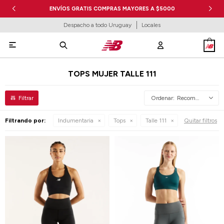
ENVÍOS GRATIS COMPRAS MAYORES A $5000
Despacho a todo Uruguay
Locales

TOPS MUJER TALLE 111
Recomendados
Filtrando por:
Indumentaria
Tops
Talle 111
Quitar filtros