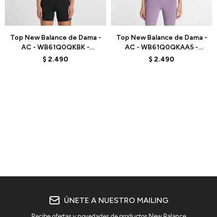
Talle
Talle
Top New Balance de Dama -
Top New Balance de Dama -
AC - WB61Q0QKBK -
AC - WB61Q0QKAA5 -
BLACK
PURPLE
$
2.490
$
2.490
ÚNETE A NUESTRO MAILING
Recibe ofertas y novedades de productos New Balance