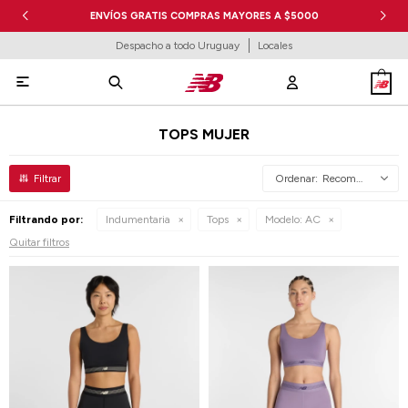
ENVÍOS GRATIS COMPRAS MAYORES A $5000
Despacho a todo Uruguay
Locales

TOPS MUJER
Recomendados
Filtrando por:
Indumentaria
Tops
Modelo:
AC
Quitar filtros