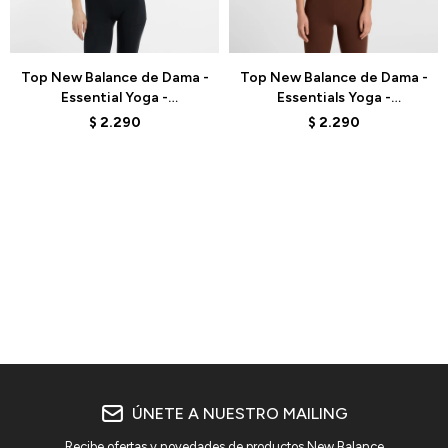
Talle
Talle
Top New Balance de Dama -
Top New Balance de Dama -
Essential Yoga -
Essentials Yoga -
WB51039BK - ELD
WB51039ABJ - BROWN
$
2.290
$
2.290
ÚNETE A NUESTRO MAILING
Recibe ofertas y novedades de productos New Balance