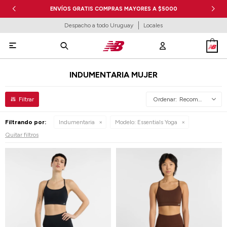
ENVÍOS GRATIS COMPRAS MAYORES A $5000
Despacho a todo Uruguay
Locales

INDUMENTARIA MUJER
Recomendados
Filtrando por:
Indumentaria
Modelo:
Essentials Yoga
Quitar filtros