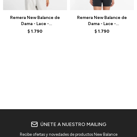
Talle
Talle
Remera New Balance de
Remera New Balance de
Dama - Lace -
Dama - Lace -
WT61G0IYBOY - VIOLET
WT61G0IYSST - CRUDO
$
1.790
$
1.790
ÚNETE A NUESTRO MAILING
Recibe ofertas y novedades de productos New Balance