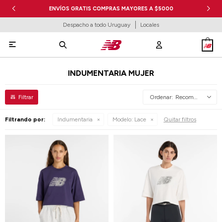
ENVÍOS GRATIS COMPRAS MAYORES A $5000
Despacho a todo Uruguay
Locales

INDUMENTARIA MUJER
Recomendados
Filtrando por:
Indumentaria
Modelo:
Lace
Quitar filtros