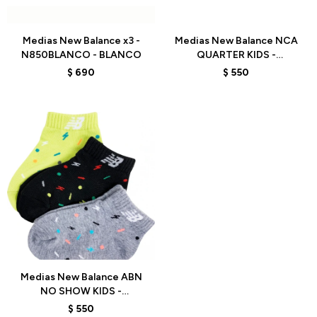
Talle
Talle
Medias New Balance x3 -
Medias New Balance NCA
N850BLANCO - BLANCO
QUARTER KIDS -
LAS09423BCO MULTIC -
$
690
$
550
WHITE/MULTI
Talle
Medias New Balance ABN
NO SHOW KIDS -
LAS19123AMARINEGR -
$
550