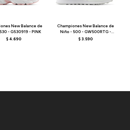
Talle
ones New Balance de
Championes New Balance de
 530 - G530919 - PINK
Niño - 500 - GW500RTG -
ALLOY/WHITE
$
4.690
$
3.590