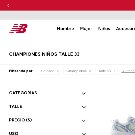
Hombre
Mujer
Niños
Accesor
CHAMPIONES NIÑOS TALLE 33
Filtrando por:
Calzado
Championes
Talle 33
Quitar fi
CATEGORÍAS
TALLE
PRECIO
($)
USO