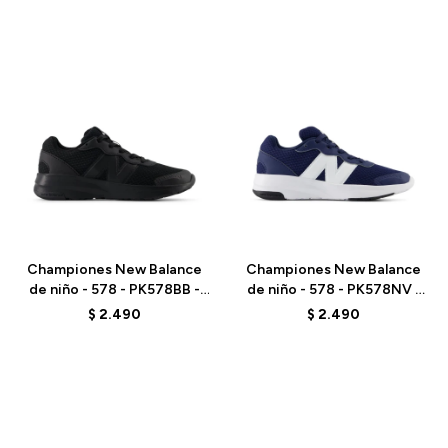
Talle
Talle
Championes New Balance
Championes New Balance
de niño - 578 - PK578BB -
de niño - 578 - PK578NV -
ELD
ELD
$
2.490
$
2.490