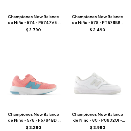
Talle
Talle
Championes New Balance
Championes New Balance
de Niño - 574 - P5747V5 -
de Niño - 578 - PT578BB -
PINK
BLACK
$
3.790
$
2.490
Talle
Talle
Championes New Balance
Championes New Balance
de Niño - 578 - P5784BD -
de Niño - 80 - P0802OI -
PINK
WHITE
$
2.290
$
2.990