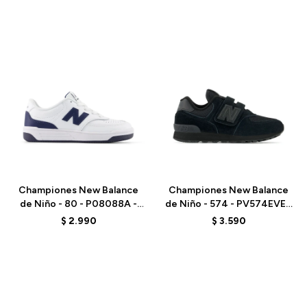
Talle
Talle
Championes New Balance
Championes New Balance
de Niño - 80 - P08088A -
de Niño - 574 - PV574EVE -
WHITE
BLACK
$
2.990
$
3.590