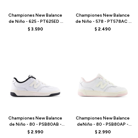
Talle
Talle
Championes New Balance
Championes New Balance
de Niño - 625 - PT625ED -
de Niño - 578 - PT578AC -
GREY
GREY
$
3.590
$
2.490
Talle
Talle
Championes New Balance
Championes New Balance
de Niño - 80 - PSB80AB -
deNiño - 80 - PSB80AP -
ELD
ELD
$
2.990
$
2.990