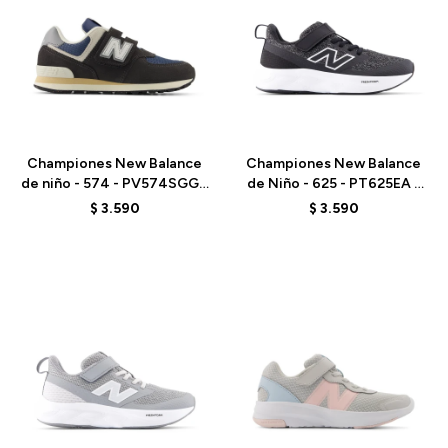
Talle
Talle
Championes New Balance
Championes New Balance
de niño - 574 - PV574SGG -
de Niño - 625 - PT625EA -
BLACK
BLACK
$
3.590
$
3.590