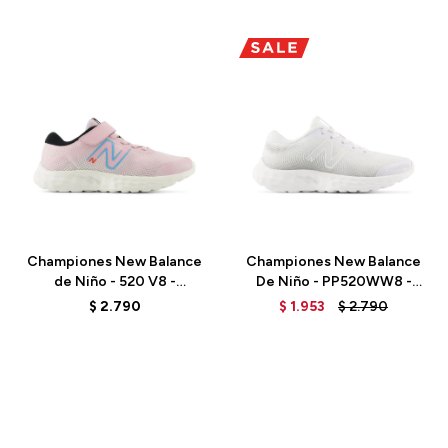
Talle
Talle
Championes New Balance
Championes New Balance
de Niño - 520 V8 -
De Niño - PP520WW8 -
PA520RS8 - MID CENTURY
WHITE
$
2.790
$
1.953
$
2.790
PINK