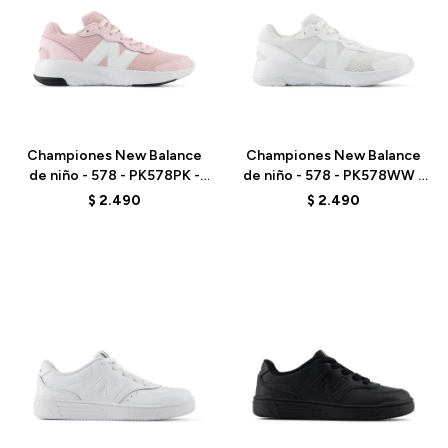
Talle
Talle
Championes New Balance
Championes New Balance
de niño - 578 - PK578PK -
de niño - 578 - PK578WW -
ELD
ELD
$
2.490
$
2.490
Talle
Talle