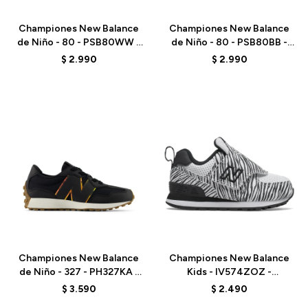
Championes New Balance
Championes New Balance
de Niño - 80 - PSB80WW -
de Niño - 80 - PSB80BB -
ELD
ELD
$
2.990
$
2.990
Talle
Talle
Championes New Balance
Championes New Balance
de Niño - 327 - PH327KA -
Kids - IV574ZOZ -
BLACK
BLACK/WHITE
$
3.590
$
2.490