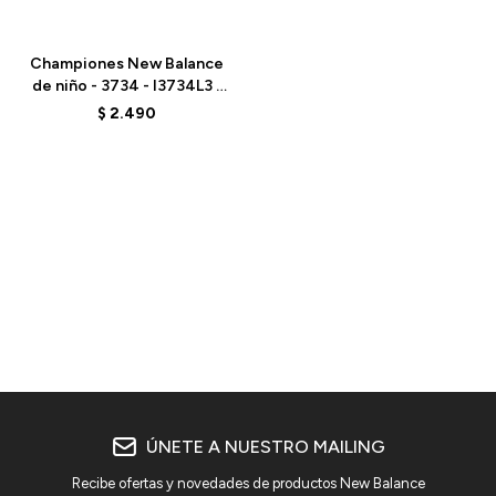
Talle
Championes New Balance
de niño - 3734 - I3734L3 -
BLUE
$
2.490
ÚNETE A NUESTRO MAILING
Recibe ofertas y novedades de productos New Balance