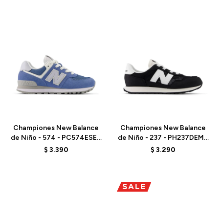
Talle
Talle
Championes New Balance
Championes New Balance
de Niño - 574 - PC574ESE -
de Niño - 237 - PH237DEM -
HERON BLUE
BLACK
$
3.390
$
3.290