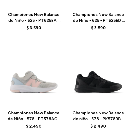
Talle
Talle
Championes New Balance
Championes New Balance
de Niño - 625 - PT625EA -
de Niño - 625 - PT625ED -
BLACK
GREY
$
3.590
$
3.590
Talle
Talle
Championes New Balance
Championes New Balance
de Niño - 578 - PT578AC -
de niño - 578 - PK578BB -
GREY
ELD
$
2.490
$
2.490