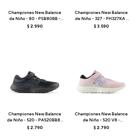
Championes New Balance
Championes New Balance
de Niño - 80 - PSB80BB -
de Niño - 327 - PH327KA -
ELD
BLACK
$
2.990
$
3.590
Talle
Talle
Championes New Balance
Championes New Balance
de Niño - 520 - PA520BB8 -
de Niño - 520 V8 -
BLACK
PA520RS8 - MID CENTURY
$
2.790
$
2.790
PINK