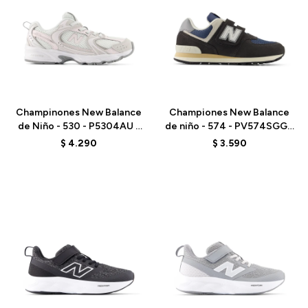
Talle
Talle
Champinones New Balance
Championes New Balance
de Niño - 530 - P5304AU -
de niño - 574 - PV574SGG -
GREY
BLACK
$
4.290
$
3.590