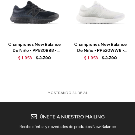
Talle
Talle
Championes New Balance
Championes New Balance
De Niño - PP520BB8 -
De Niño - PP520WW8 -
BLACK
WHITE
$
1.953
$
2.790
$
1.953
$
2.790
MOSTRANDO
24
DE
24
ÚNETE A NUESTRO MAILING
Recibe ofertas y novedades de productos New Balance