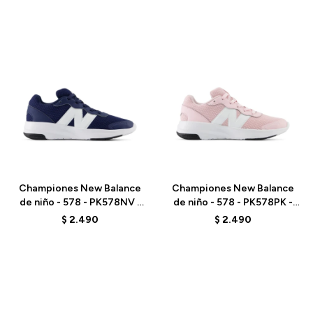
Talle
Talle
Championes New Balance
Championes New Balance
de niño - 578 - PK578NV -
de niño - 578 - PK578PK -
ELD
ELD
$
2.490
$
2.490