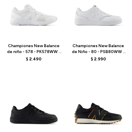
Talle
Talle
Championes New Balance
Championes New Balance
de niño - 578 - PK578WW -
de Niño - 80 - PSB80WW -
ELD
ELD
$
2.490
$
2.990
Talle
Talle