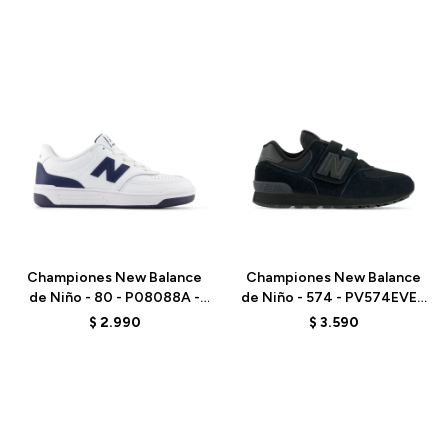
Talle
Talle
Championes New Balance
Championes New Balance
de Niño - 80 - P08088A -
de Niño - 574 - PV574EVE -
WHITE
BLACK
$
2.990
$
3.590