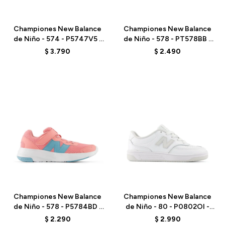
Talle
Talle
Championes New Balance
Championes New Balance
de Niño - 574 - P5747V5 -
de Niño - 578 - PT578BB -
PINK
BLACK
$
3.790
$
2.490
Talle
Talle
Championes New Balance
Championes New Balance
de Niño - 578 - P5784BD -
de Niño - 80 - P0802OI -
PINK
WHITE
$
2.290
$
2.990