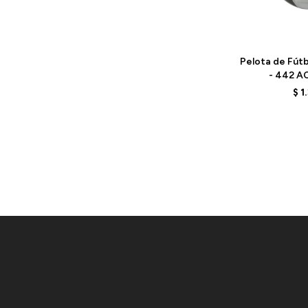
Talle
Pelota de Fút
- 442 A
FB23002GWG
$
1