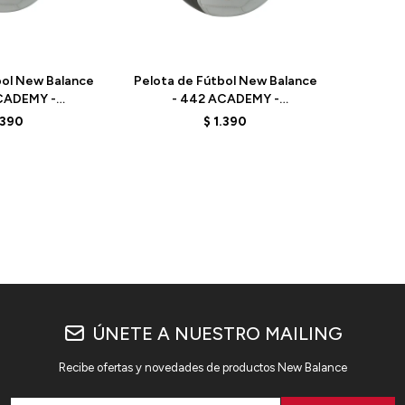
Talle
bol New Balance
Pelota de Fútbol New Balance
CADEMY -
- 442 ACADEMY -
U03 - WHITE
FB23002GWGU05 - WHITE
.390
$
1.390
ÚNETE A NUESTRO MAILING
Recibe ofertas y novedades de productos New Balance